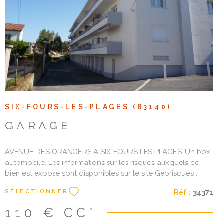
Voir le bien
SIX-FOURS-LES-PLAGES (83140)
GARAGE
AVENUE DES ORANGERS A SIX-FOURS LES PLAGES. Un box
automobile. Les informations sur les risques auxquels ce
bien est exposé sont disponibles sur le site Géorisques :
www. georisques. gouv. fr Les informations sur les risques
Réf :
34371
SÉLECTIONNER
auxquels ce bien est exposé sont disponibles sur le site
Géorisques
110 €
CC*