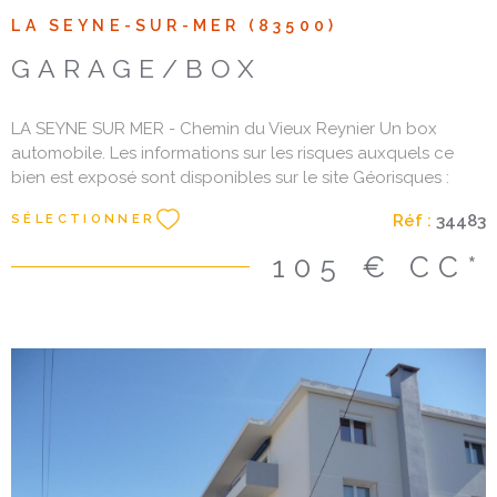
LA SEYNE-SUR-MER (83500)
GARAGE/BOX
LA SEYNE SUR MER - Chemin du Vieux Reynier Un box
automobile. Les informations sur les risques auxquels ce
bien est exposé sont disponibles sur le site Géorisques :
www. georisques. gouv. fr Les informations sur les risques
Réf :
34483
SÉLECTIONNER
auxquels ce bien est exposé sont disponibles sur le site
Géorisques
105 €
CC*