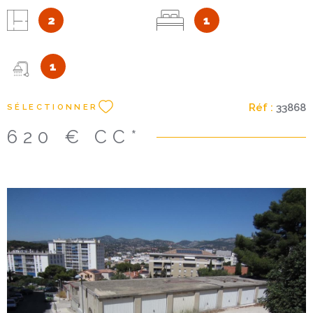
Les informations sur les risques auxquels ce bien est exposé
sont disponibles sur le site Géorisques : www. georisques.
2
1
gouv. fr Les informations sur les risques auxquels ce bien est
exposé sont disponibles sur le site Géorisques
1
Réf :
33868
SÉLECTIONNER
620 €
CC*
Voir le bien