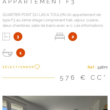
APPARTEMENT F3
QUARTIER PONT DU LAS A TOULON Un appartement de
type F3 au 2ème étage comprenant hall, séjour, cuisine,
deux chambres, salle de bains avec w-c. Les informations
sur les risques auxquels ce bien est exposé sont disponibles
sur le site Géorisques : www. georisques. gouv. fr Les
3
2
informations sur les risques auxquels ce bien est exposé
sont disponibles sur le site Géorisques
1
Réf :
33870
SÉLECTIONNER
576 €
CC*