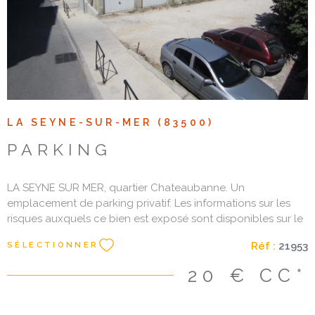
LA SEYNE-SUR-MER (83500)
PARKING
LA SEYNE SUR MER, quartier Chateaubanne. Un
emplacement de parking privatif. Les informations sur les
risques auxquels ce bien est exposé sont disponibles sur le
site Géorisques : www. georisques. gouv. fr Les informations
Réf :
21953
SÉLECTIONNER
sur les risques auxquels ce bien est exposé sont disponibles
sur le site Géorisques
20 €
CC*