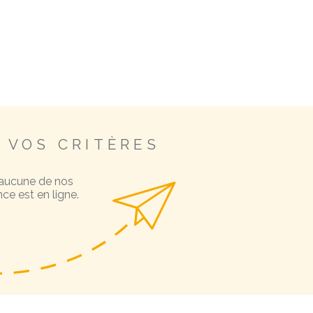
Engagement
Espace clie
Contact
 VOS CRITÈRES
 aucune de nos
ce est en ligne.