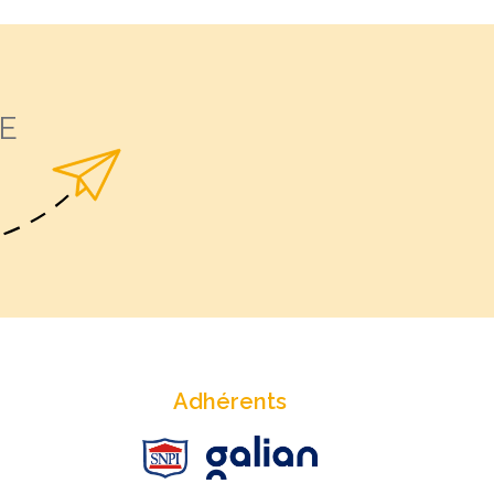
E
Adhérents